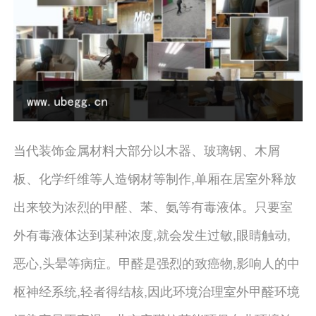
当代装饰金属材料大部分以木器、玻璃钢、木屑
板、化学纤维等人造钢材等制作,单厢在居室外释放
出来较为浓烈的甲醛、苯、氨等有毒液体。只要室
外有毒液体达到某种浓度,就会发生过敏,眼睛触动,
恶心,头晕等病症。甲醛是强烈的致癌物,影响人的中
枢神经系统,轻者得结核,因此环境治理室外甲醛环境