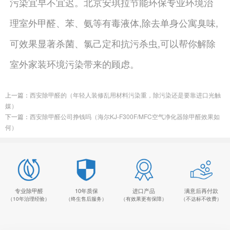
污染宜早不宜迟。北京安琪拉节能环保专业环境治
理室外甲醛、苯、氨等有毒液体,除去单身公寓臭味,
可效果显著杀菌、氯己定和抗污杀虫,可以帮你解除
室外家装环境污染带来的顾虑。
上一篇：
西安除甲醛的（年轻人装修乱用材料污染重，除污染还是要靠进口光触
媒）
下一篇：
西安除甲醛公司挣钱吗（海尔KJ-F300F/MFC空气净化器除甲醛效果如
何）
专业除甲醛
10年质保
进口产品
满意后再付款
（10年治理经验）
（终生售后服务）
（有效果更有保障）
（不达标不收费）